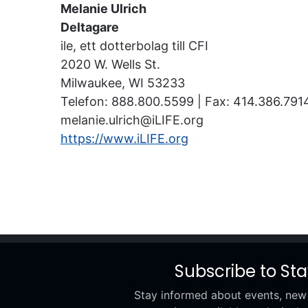
Melanie Ulrich
Deltagare
ile
, ett dotterbolag till CFI
2020 W. Wells St.
Milwaukee, WI 53233
Telefon: 888.800.5599 | Fax: 414.386.791
melanie.ulrich@iLIFE.org
https://www.iLIFE.org
Subscribe to St
Stay informed about events, new