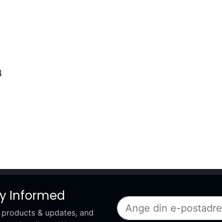
4
ay Informed
 products & updates, and