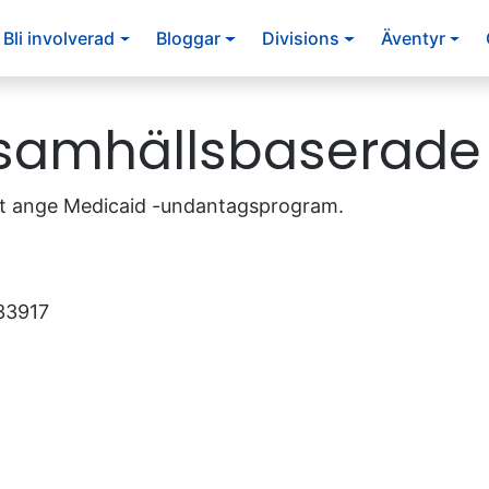
Bli involverad
Bloggar
Divisions
Äventyr
samhällsbaserade
att ange Medicaid -undantagsprogram.
33917