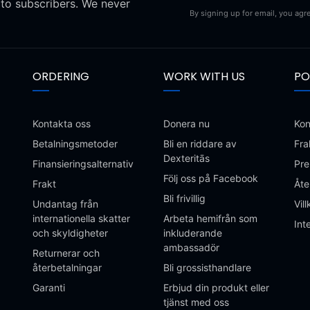
 to subscribers. We never
By signing up for email, you agr
ORDERING
WORK WITH US
PO
Kontakta oss
Donera nu
Kon
Betalningsmetoder
Bli en riddare av
Fra
Dexteritās
Finansieringsalternativ
Pre
Följ oss på Facebook
Frakt
Åte
Bli frivillig
Undantag från
Vill
internationella skatter
Arbeta hemifrån som
Int
och skyldigheter
inkluderande
ambassadör
Returnerar och
återbetalningar
Bli grossisthandlare
Garanti
Erbjud din produkt eller
tjänst med oss