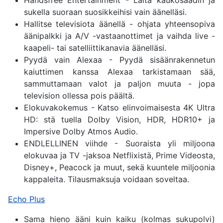
sukella suoraan suosikkeihisi vain äänelläsi.
Hallitse televisiota äänellä - ohjata yhteensopiva
äänipalkki ja A/V -vastaanottimet ja vaihda live -
kaapeli- tai satelliittikanavia äänelläsi.
Pyydä vain Alexaa - Pyydä sisäänrakennetun
kaiuttimen kanssa Alexaa tarkistamaan sää,
sammuttamaan valot ja paljon muuta - jopa
television ollessa pois päältä.
Elokuvakokemus - Katso elinvoimaisesta 4K Ultra
HD: stä tuella Dolby Vision, HDR, HDR10+ ja
Impersive Dolby Atmos Audio.
ENDLELLINEN viihde - Suoraista yli miljoona
elokuvaa ja TV -jaksoa Netflixistä, Prime Videosta,
Disney+, Peacock ja muut, sekä kuuntele miljoonia
kappaleita. Tilausmaksuja voidaan soveltaa.
Echo Plus
Sama hieno ääni kuin kaiku (kolmas sukupolvi)