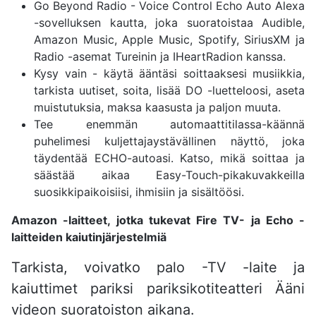
Go Beyond Radio - Voice Control Echo Auto Alexa
-sovelluksen kautta, joka suoratoistaa Audible,
Amazon Music, Apple Music, Spotify, SiriusXM ja
Radio -asemat Tureinin ja IHeartRadion kanssa.
Kysy vain - käytä ääntäsi soittaaksesi musiikkia,
tarkista uutiset, soita, lisää DO -luetteloosi, aseta
muistutuksia, maksa kaasusta ja paljon muuta.
Tee enemmän automaattitilassa-käännä
puhelimesi kuljettajaystävällinen näyttö, joka
täydentää ECHO-autoasi. Katso, mikä soittaa ja
säästää aikaa Easy-Touch-pikakuvakkeilla
suosikkipaikoisiisi, ihmisiin ja sisältöösi.
Amazon -laitteet, jotka tukevat Fire TV- ja Echo -
laitteiden kaiutinjärjestelmiä
Tarkista, voivatko palo -TV -laite ja
kaiuttimet pariksi pariksi
kotiteatteri
Ääni
videon suoratoiston aikana.