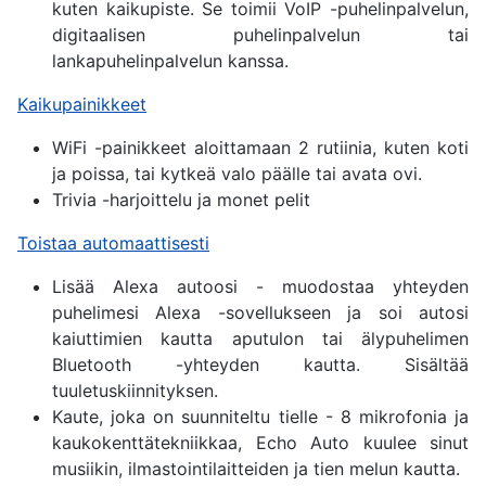
kuten kaikupiste. Se toimii VoIP -puhelinpalvelun,
digitaalisen puhelinpalvelun tai
lankapuhelinpalvelun kanssa.
Kaikupainikkeet
WiFi -painikkeet aloittamaan 2 rutiinia, kuten koti
ja poissa, tai kytkeä valo päälle tai avata ovi.
Trivia -harjoittelu ja monet pelit
Toistaa automaattisesti
Lisää Alexa autoosi - muodostaa yhteyden
puhelimesi Alexa -sovellukseen ja soi autosi
kaiuttimien kautta aputulon tai älypuhelimen
Bluetooth -yhteyden kautta. Sisältää
tuuletuskiinnityksen.
Kaute, joka on suunniteltu tielle - 8 mikrofonia ja
kaukokenttätekniikkaa, Echo Auto kuulee sinut
musiikin, ilmastointilaitteiden ja tien melun kautta.