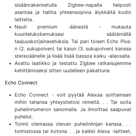
sisäänrakennetulla Zigbee-napalla helposti
asentaa ja hallita yhteensopivia älykkäitä kodin
laitteita.
Nauti premium -äänestä - mukauta
kuuntelukokemuksesi säätämällä
taajuuskorjainasetuksia. Tai pari toisen Echo Plus:
n (2. sukupolven) tai kaiun (3. sukupolven) kanssa
stereoäänelle ja lisää lisää bassoa kaiku -alaosalla.
Avattu laatikko ja testattu Zigbee ratkaisujemme
kehittämiseksi sitten uudelleen pakattuna
Echo Connect
Echo Connect - voit pyytää Alexaa soittamaan
mihin tahansa yhteystietosi nimeltä. . . Tai soita
puhelinnumeron sanomalla. Ja ilmoittaa saapuvat
puhelut.
Toimii olemassa olevan puhelinlinjan kanssa. . .
toimistossa tai kotona. . . ja kaikki Alexa -laitteet,