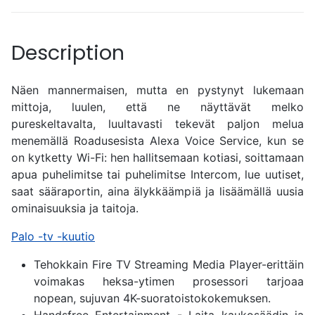
Description
Näen mannermaisen, mutta en pystynyt lukemaan
mittoja, luulen, että ne näyttävät melko
pureskeltavalta, luultavasti tekevät paljon melua
menemällä Roadusesista Alexa Voice Service, kun se
on kytketty Wi-Fi: hen hallitsemaan kotiasi, soittamaan
apua puhelimitse tai puhelimitse Intercom, lue uutiset,
saat sääraportin, aina älykkäämpiä ja lisäämällä uusia
ominaisuuksia ja taitoja.
Palo -tv -kuutio
Tehokkain Fire TV Streaming Media Player-erittäin
voimakas heksa-ytimen prosessori tarjoaa
nopean, sujuvan 4K-suoratoistokokemuksen.
Handsfree Entertainment - Laita kaukosäädin ja