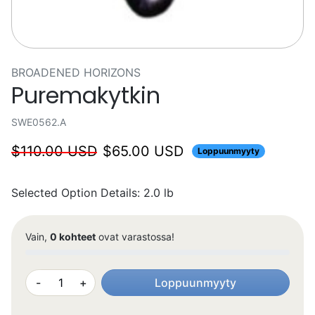
BROADENED HORIZONS
Puremakytkin
SWE0562.A
Normaalihinta
Myyntihinta
$110.00 USD
$65.00 USD
Loppuunmyyty
Selected Option Details: 2.0 lb
Vain,
0 kohteet
ovat varastossa!
-
+
Loppuunmyyty