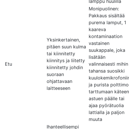
lamppu huulilla
Monipuolinen:
Pakkaus sisältää
purema lamput, 1
kaareva
kontaminaation
Yksinkertainen,
vastainen
pitäen suun kulma
suukappale, joka
tai kiinnitetty
lisätään
kiinnitys ja liitetty
Etu
valinnaisesti mihin
kiinnitetty johdin
tahansa suosikki
suoraan
kuulokemikrofonii
ohjattavaan
ja purista polttimo
laitteeseen
tarttumaan käteen
astuen päälle tai
ajaa pyörätuolia
lattialla ja paljon
muuta
Ihanteellisempi