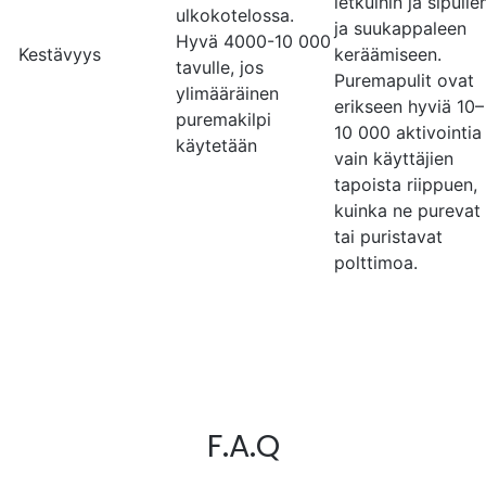
letkuihin ja sipulie
ulkokotelossa.
ja suukappaleen
Hyvä 4000-10 000
Kestävyys
keräämiseen.
tavulle, jos
Puremapulit ovat
ylimääräinen
erikseen hyviä 10–
puremakilpi
10 000 aktivointia
käytetään
vain käyttäjien
tapoista riippuen,
kuinka ne purevat
tai puristavat
polttimoa.
Mark Chapman
F.A.Q
Excellent
I’ll write something later, I’m still