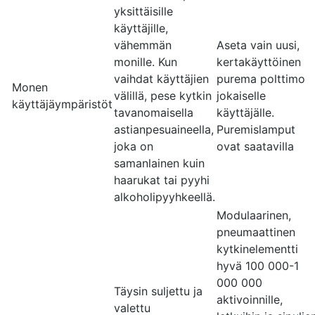
yksittäisille
käyttäjille,
vähemmän
Aseta vain uusi,
monille. Kun
kertakäyttöinen
vaihdat käyttäjien
purema polttimo
Monen
välillä, pese kytkin
jokaiselle
käyttäjäympäristöt
tavanomaisella
käyttäjälle.
astianpesuaineella,
Puremislamput
joka on
ovat saatavilla
samanlainen kuin
haarukat tai pyyhi
alkoholipyyhkeellä.
Modulaarinen,
pneumaattinen
kytkinelementti
hyvä 100 000-1
000 000
Täysin suljettu ja
aktivoinnille,
valettu