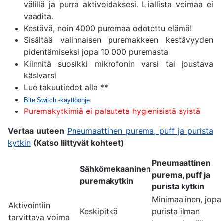
välillä ja purra aktivoidaksesi. Liiallista voimaa ei
vaadita.
Kestävä, noin 4000 puremaa odotettu elämä!
Sisältää valinnaisen puremakkeen kestävyyden
pidentämiseksi jopa 10 000 puremasta
Kiinnitä suosikki mikrofonin varsi tai joustava
käsivarsi
Lue takuutiedot alla **
Bite Switch -käyttöohje
Puremakytkimiä ei palauteta hygienisistä syistä
Vertaa uuteen
Pneumaattinen purema, puff ja purista
kytkin
(Katso liittyvät kohteet)
Pneumaattinen
Sähkömekaaninen
purema, puff ja
puremakytkin
purista kytkin
Minimaalinen, jopa
Aktivointiin
Keskipitkä
purista ilman
tarvittava voima