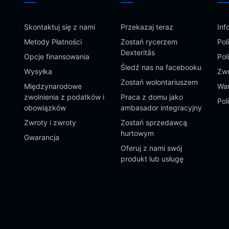
Skontaktuj się z nami
Przekazaj teraz
Inf
Metody Płatności
Zostań rycerzem
Pol
Dexteritās
Opcje finansowania
Pol
Śledź nas na facebooku
Wysyłka
Zwr
Zostań wolontariuszem
Międzynarodowe
War
zwolnienia z podatków i
Praca z domu jako
Pol
obowiązków
ambasador integracyjny
Zwroty i zwroty
Zostań sprzedawcą
hurtowym
Gwarancja
Oferuj z nami swój
produkt lub usługę