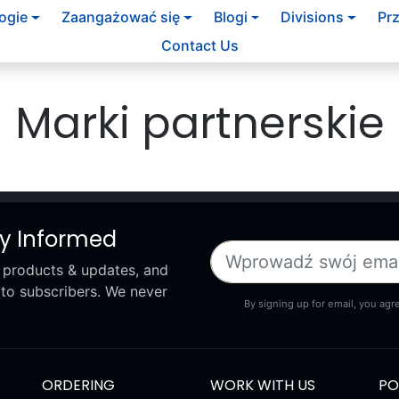
ogie
Zaangażować się
Blogi
Divisions
Pr
Contact Us
Marki partnerskie
ay Informed
 products & updates, and
 to subscribers. We never
By signing up for email, you agr
ORDERING
WORK WITH US
PO