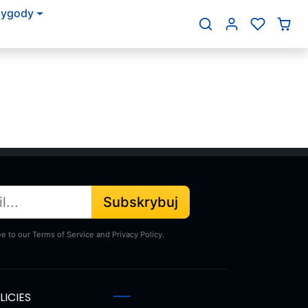
zygody
Subskrybuj
ee to our Terms of Service and Privacy Policy.
LICIES