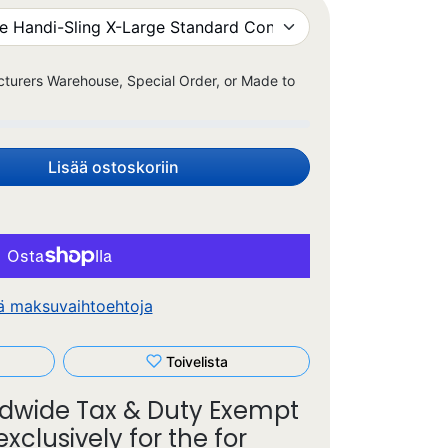
cturers Warehouse, Special Order, or Made to
Lisää ostoskoriin
ä maksuvaihtoehtoja
Toivelista
dwide Tax & Duty Exempt
exclusively for the for