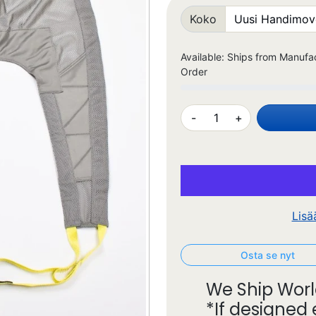
Koko
Available: Ships from Manufa
Order
-
+
Lisä
Osta se nyt
We Ship Worl
*If designed 