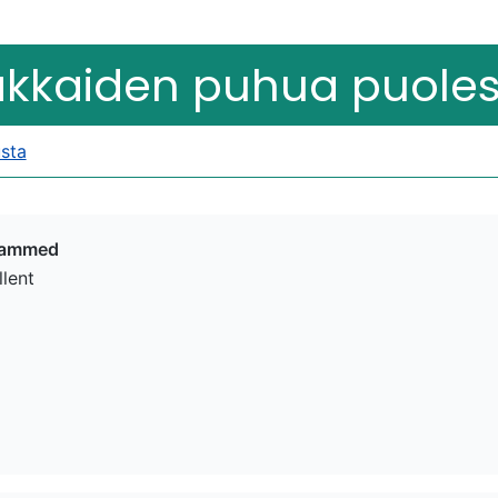
akkaiden puhua puol
sta
ammed
llent