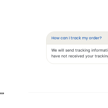
How can I track my order?
Elzbi
Exce
We will send tracking informat
have not received your trackin
Bob 
Exce