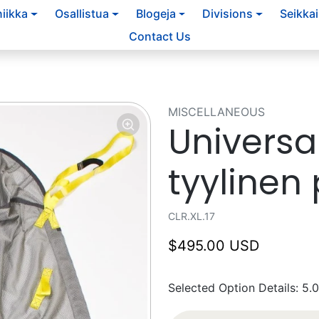
iikka
Osallistua
Blogeja
Divisions
Seikkai
Contact Us
MISCELLANEOUS
Universa
tyylinen 
CLR.XL.17
$495.00 USD
Selected Option Details: 5.0