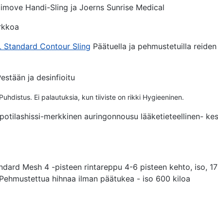
imove Handi-Sling ja Joerns Sunrise Medical
erkkoa
L Standard Contour Sling
Päätuella ja pehmustetuilla reiden
estään ja desinfioitu
Puhdistus. Ei palautuksia, kun tiiviste on rikki
Hygieeninen.
otilashissi-merkkinen auringonnousu lääketieteellinen- ke
ard Mesh 4 -pisteen rintareppu 4-6 pisteen kehto, iso, 1
ehmustettua hihnaa ilman päätukea - iso 600 kiloa
k Chapman
llent
write something later, I’m still learning to work it efficiently.