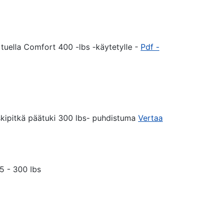
 tuella Comfort 400 -lbs -käytetylle -
Pdf -
skipitkä päätuki 300 lbs- puhdistuma
Vertaa
75 - 300 lbs