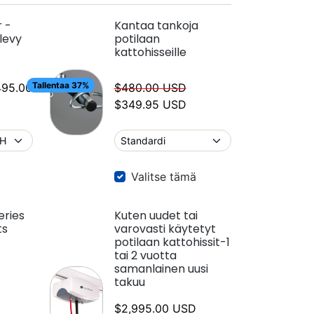
 -
Kantaa tankoja
slevy
potilaan
kattohisseille
Tallentaa 37%
yntihinta
Normaalihinta
Myyntihinta
95.00
$480.00 USD
$349.95 USD
Valitse tämä
eries
Kuten uudet tai
ts
varovasti käytetyt
potilaan kattohissit-1
tai 2 vuotta
samanlainen uusi
Myyntihinta
takuu
$2,995.00 USD