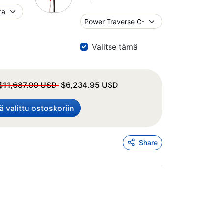
Valitse tämä
Normaalihinta
Myyntihinta
$11,687.00 USD
$6,234.95 USD
ä valittu ostoskoriin
Share