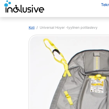
Siirrä sisältöön
Tekn
Siirry tuotetietoihin
Koti
Universal Hoyer -tyylinen potilaslevy