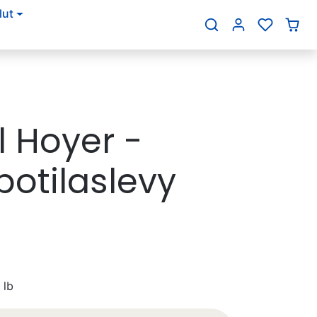
lut
{{currency}}{{discount}}
discount granted
View Cart
continue shopping
l Hoyer -
potilaslevy
 lb