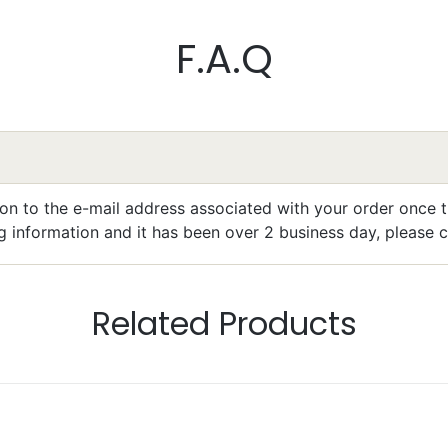
F.A.Q
eta Pilarski
llent
ion to the e-mail address associated with your order once t
g information and it has been over 2 business day, please 
Related Products
Bacheler
llent