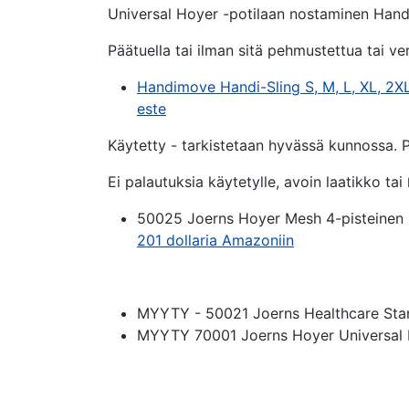
Universal Hoyer -potilaan nostaminen Hand
Päätuella tai ilman sitä pehmustettua tai v
Handimove Handi-Sling S, M, L, XL, 2X
este
Käytetty - tarkistetaan hyvässä kunnossa. P
Ei palautuksia käytetylle, avoin laatikko tai
50025 Joerns Hoyer Mesh 4-pisteinen p
201 dollaria Amazoniin
MYYTY - 50021 Joerns Healthcare Stand
MYYTY 70001 Joerns Hoyer Universal P
Mar
Exce
I’ll 