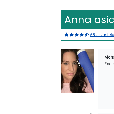
Anna asi
55 arvostelu
Moh
Exce