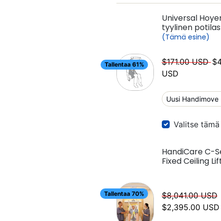
Universal Hoyer
tyylinen potila
(Tämä esine)
Normaalihinta
My
$171.00 USD
$4
Tallentaa 61%
USD
Valitse tämä
HandiCare C-S
Fixed Ceiling Lif
Tallentaa 70%
Normaalihinta
$8,041.00 USD
$2,395.00 USD